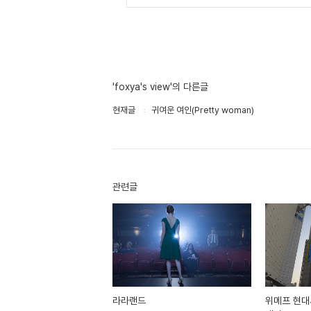
'foxya's view'의 다른글
현재글
귀여운 여인(Pretty woman)
관련글
라라랜드
위메프 현대