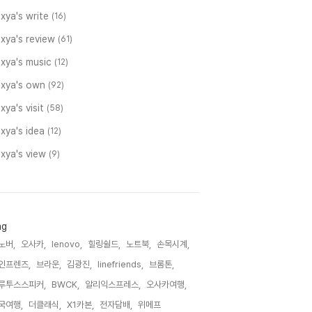
xya's write
(16)
xya's review
(61)
oxya's music
(12)
oxya's own
(92)
xya's visit
(58)
xya's idea
(12)
xya's view
(9)
ag
노버,
오사카,
lenovo,
힐링쉴드,
노트북,
손목시계,
인프렌즈,
브라운,
김광진,
linefriends,
브롬톤,
루투스스피커,
BWCK,
알리익스프레스,
오사카여행,
국여행,
더클래식,
X1카본,
전자담배,
위메프,