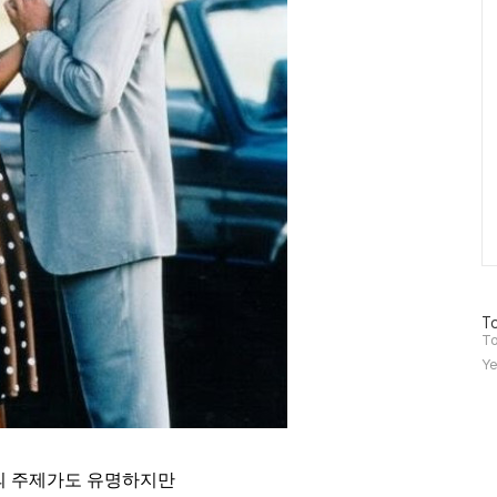
방
To
문
To
자
Ye
수
의 주제가도 유명하지만