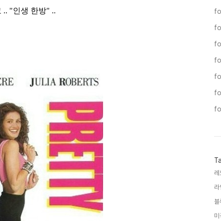
.. "인생 한방" ..
fo
fo
f
f
fo
fo
fo
T
레
라
블
미