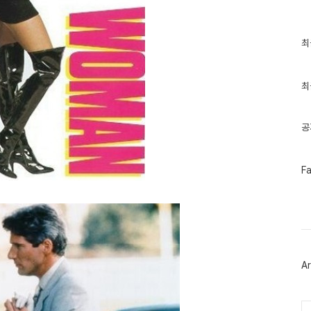
최
최
근
글
과
인
최
기
글
공
페
F
이
스
북
트
위
터
플
러
Ar
그
인
Ca