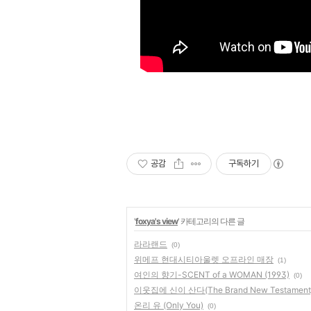
공감
구독하기
'
foxya's view
' 카테고리의 다른 글
라라랜드
(0)
위메프 현대시티아울렛 오프라인 매장
(1)
여인의 향기-SCENT of a WOMAN (1993)
(0)
이웃집에 신이 산다(The Brand New Testament
온리 유 (Only You)
(0)