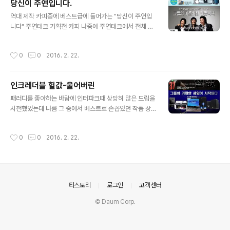
당신이 주연입니다.
글 내용
역대 제작 카피중에 베스트급에 들어가는 "당신이 주연입
니다" 주연테크 기획전 카피 나중에 주연테크에서 전체 광
고로 사용했다. 모델까지 기용해서.. 물론 아이디어 값을 못
받았음.
작성시간
0
0
2016. 2. 22.
인크레더블 헐값-울어버린
글 내용
패러디를 좋아하는 바람에 인터파크때 상당히 많은 드립을
시전했었는데 나름 그 중에서 베스트로 손꼽았던 작품 상)
인크레더블 헐값 (오리지날 by 인크레더블 헐크)하)울(어)
버린 (오리지날 by 울버린)
작성시간
0
0
2016. 2. 22.
의안내
티스토리
로그인
고객센터
© Daum Corp.