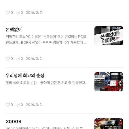
화는 적절한 소재
작성시간
0
0
2016. 3. 7.
본랙없이
글 내용
위메프의 조립PC 이름은 "본랙없이"랙이 안걸리는 PC를
만들고자.. BORN 랙없이 ㅋㅋㅋ 영화가 극장 개봉할때 버
스타고 지나가다가 영화 포스터를 보고 지었음원래는 다시
태어난 조립PC라는 뜻의 Re Born 이었는데..어쨌든 3년
작성시간
0
0
2016. 3. 2.
넘게 잘 우려먹다가 조금 질린면이 있어서 다른 영화랑도
콜라보 하기 시작. 그중에 하나가 바로 "본랙없이 테이큰"
하지만 영화가 희대의 망작.. 그래서 잘 모름 또봐도 재미있
우리생애 최고의 순정
는 테이큰.. 2탄까지는 재미있었는데 3탄은 왜 그랬어 ㅠ
글 내용
ㅠ 힘들게 살려놓으니까
우리 생애 최고의 순간 .. 급하게 만든것 치고 잘 만들었다.
작성시간
0
0
2016. 3. 2.
300GB
글 내용
300GB 외장하드가 막 나오기 시작하던 시절.. 이건 좀 ..