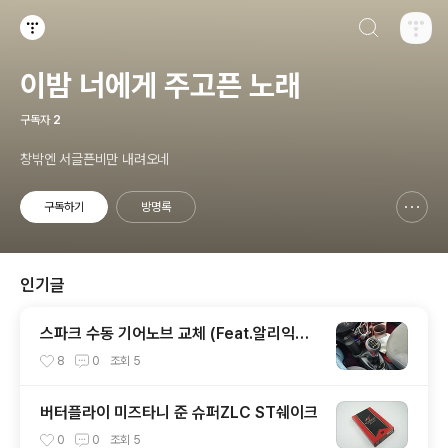
검색하기
티스토리
이밤 너에게 주고픈 노래
구독자
2
창밖엔 서글픈비만 내려오네
구독하기
방명록
신고하기 레이어
열기
인기글
스파크 수동 기어노브 교체 (Feat.알리익스
프레스)
8
0
조회
5
버터플라이 미즈타니 준 슈퍼ZLC ST쉐이크
0
0
조회
5