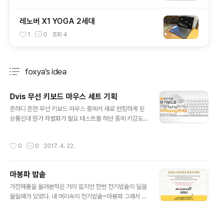
레노버 X1 YOGA 2세대
1
0
조회
4
foxya's idea
분류 전체보기
주요 글 목록
Dvis 무선 키보드 마우스 세트 기획
글 내용
흔하디 흔한 무선 키보드 마우스 중에서 새로 런칭하게 된
상품인데 뭔가 차별화가 필요 테스트를 하던 중에 키감도
좋고 연구하던중 피아노 건반같다는 느낌이 들어서 피아노
에 대한 컨셉을 잡기로 결정 흔히들 키보드를 치는걸 타이
작성시간
0
0
2017. 4. 22.
핑이라고 하지만 연주한다는 느낌을 살리려 타이핑(Typin
g)이라는 말대신 연주(Playng)이라는 기획을 완성함 나름
많이 팔아먹었음 이제는 추억속의 예전 우리집 피아노가
마봉파 밥솥
모델 이제는 사라진 디비스 KMR-1004
글 내용
가전제품을 올려본적은 거의 없지만 한번 전기밥솥의 딜을
올릴때가 있었다. 내 머리속의 전기밥솥=마봉파 그래서 밥
솥에 마봉파 사용시 안내 문구를 넣었다. 그 옛날 피콜로대
마왕을 가둠으로 세계의 평화를 지킨 마봉파 하지만 이 마