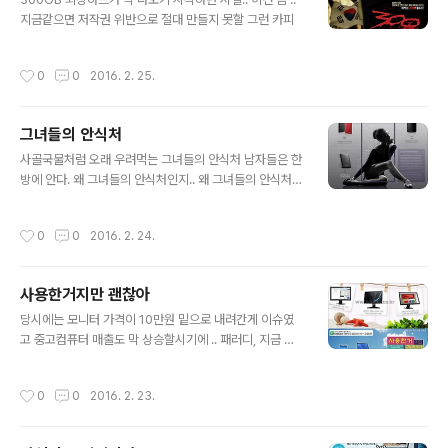
지금같으면 저작권 위반으로 절대 만들지 못할 그런 카피
작성시간
0
0
2016. 2. 25.
그녀들의 안식처
글 내용
사골국물처럼 오래 우려먹는 그녀들의 안식처 남자들은 한
방에 안다. 왜 그녀들의 안식처인지.. 왜 그녀들의 안식처냐
고 묻는다면 "넌 1테라 외장하드에 뭘 담을래?" 하면 바로
"아~" 이제 적당히 우려먹자 ;;;
작성시간
0
0
2016. 2. 24.
사용한거지만 괜찮아
글 내용
당시에는 모니터 가격이 10만원 밑으로 내려간게 이슈였
고 중고컴퓨터 매출도 막 상승할시기에 .. 패러디, 지금 봐
도 괘...괜찮은데?
작성시간
0
0
2016. 2. 23.