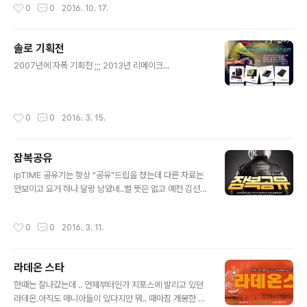
작성시간
0
0
2016. 10. 17.
봉파도 꼭 필요한게 있었으니 전기밥솥이 망가지면 사용할
수 없었던것.. 그래서 밥솥에 마봉파 유의 사항을 넣었다.
뭐 얼마나 보시고 웃으셨는지는 모름 쇼핑몰 MD하면서 가
솔로 기획전
장 즐거운 점은 쇼핑의 즐거움을 전달하고자 노력했다는점
글 내용
얼마나 효과를 거두었는지는 모름 기회가 되면 쿠쿠나 쿠
2007년에 자폭 기획전 ;;; 2013년 리메이크...
첸이 드래곤볼 콜라보 한번 했으면 좋겠는데
작성시간
0
0
2016. 3. 15.
잠복공유
글 내용
ipTIME 공유기는 항상 "공유"드립을 쳤는데 다른 자료는
안보이고 요거 하나 달랑 남았네..별 뜻은 없고 예전 김선아
주연 영화 "잠복근무"에 공유가 깜짝출연해서 써봤음
작성시간
0
0
2016. 3. 11.
라데온 스타
글 내용
한때는 잘나갔는데 .. 언제부터인가 지포스에 발리고 있던
라데온.아직도 매니아들이 있다지만 뭐.. 때마침 개봉한 영