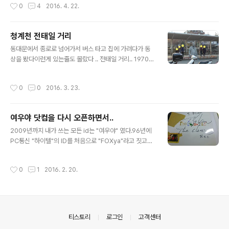
작성시간
0
4
2016. 4. 22.
쉽게 본것 아닐까? 하는 걱정과 많은 고민으로 진행되었다
우여곡절끝에 2015년 7월 서비스는 오픈하였고예상외로
강한 경쟁사의 견제와 나빠진 시장상황등은 나를 더욱 힘
청계천 전태일 거리
들게 하였다마음잡고 하나하나 벽돌을 쌓듯이 한발자욱 앞
글 내용
으로 큰 욕심없이 나가던중에8월중에 피치 않은 사정으로
동대문에서 종로로 넘어가서 버스 타고 집에 가려다가 동
3개월을 쉬게 되었고 11월에 복귀하고 다시금 나를 채찍질
상을 봤다이런게 있는줄도 몰랐다 .. 전태일 거리.. 1970년
하였지만 내 마음같지 않았다뭔가를 보여주기에 뭔가를 이
전태일 열사가 분신한 그 자리라고 한다. 1995년 영화가
루기에 시간이 허락하지 않았고 2016년 3월에 결국 서비
개봉되었을때 극장에서 보긴 했는데 어릴때라 뭔가 잘 알
작성시간
0
0
2016. 3. 23.
스 종료 계획이 확정되었고 4월 결국 이렇게 사라지..
지도 못했고그냥 열악한 환경의 동료들의 처우를 개선하려
고 노력하다가 스스로 분신의 길을 택했다. 정도밖에 못느
꼈는데 2016년 .. 약 46년이 지난 지금 뭐가 많이 달라졌
여우야 닷컴을 다시 오픈하면서..
을까? 아직도 열악한 환경에서 일하는 분들도 많지만 적어
글 내용
도 근무환경, 쾌적한 사무실 좋은 의자 좋은회사를 다니는
2009년까지 내가 쓰는 모든 id는 "여우야" 였다.96년에
사람도 많겠지만.. 집에서 가족과 함께 먹는 저녁식사를 포
PC통신 "하이텔"의 ID를 처음으로 "FOXya"라고 짓고후
기하고저녁에 퇴근후에 친구들을 만나서 수다떨거나 맥주
에 군대를 갔다온후 본격적인 인터넷 가입할때마다 모든ID
한잔 하는 생활을 포기하고그런 개인의 "저녁"을 포기하고
를 "foxya"라고 지었다. 도메인을 사모으고..2년 걸려서 f
작성시간
0
1
2016. 2. 20.
산지 10년이 넘었다. 나이가..
oxya.com / co.kr / pe.kr / kr / net을 다가지고 있었으
니.. 아, .net은 얼마전에 확인했는데 깜빡하고 연장을 못했
더니 성인쇼핑몰로 링크가 가더라... 아무튼 "여우야"라는 I
D의 시작은 더클래식 2집 타이틀곡 "여우야"에서 따온거
다. 女雨夜 "비오는 밤의 여인" 뭐 당시에 가장 좋아하는
의안내
티스토리
로그인
고객센터
가수중 한명이었고 또한 누나 친구분과 같은 회사를 그분