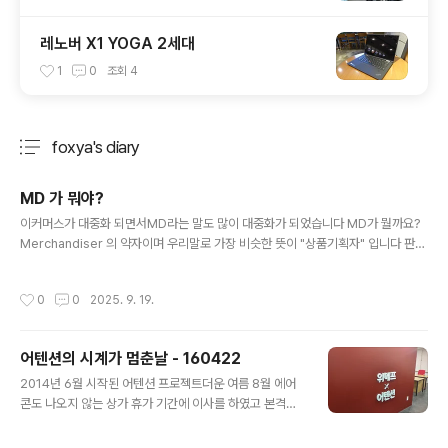
레노버 X1 YOGA 2세대
1
0
조회
4
foxya's diary
분류 전체보기
주요 글 목록
MD 가 뭐야?
글 내용
이커머스가 대중화 되면서MD라는 말도 많이 대중화가 되었습니다 MD가 뭘까요?
Merchandiser 의 약자이며 우리말로 가장 비슷한 뜻이 "상품기획자" 입니다 판매
가 될 상품을 기획, 발굴하고 어떻게 팔지 마케팅도 연구하고 MD는 그야말로 만능이
되어야 합니다. 정확한 MD의 뜻은 검색해보면 잔뜩 나오니까 패스하겠습니다. 이커
작성시간
0
0
2025. 9. 19.
머스가 대중화 되면서 MD는 양쪽에 존재합니다. 쇼핑몰에서 제안받은 상품을 검토
해보는 사람도 MD고그걸 제안하는 판매처,제조사의 상품 담당자도 MD입니다. 하
지만 요즘 MD는 그냥 흔하게 이커머스 플랫폼에서 근무하는 카테고리(혹은 상품)
어텐션의 시계가 멈춘날 - 160422
담당자를 얘기하는 경우가 많습니다 제가 드리고 싶은 말은 다른게 아니고 그 MD들
글 내용
이 자기들 매출 얼마다 뭐다 경력을 내세우죠? 솔직히 말하..
2014년 6월 시작된 어텐션 프로젝트더운 여름 8월 에어
콘도 나오지 않는 상가 휴가 기간에 이사를 하였고 본격적
으로 새로운 유통경로를 만들어보고자 시작했다하지만 만
드는 과정은 내가 생각했던것 이상으로 어려웠고내가 너무