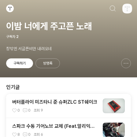
검색하기
티스토리
이밤 너에게 주고픈 노래
구독자
2
창밖엔 서글픈비만 내려오네
구독하기
방명록
신고하기 레이어
열기
인기글
버터플라이 미즈타니 준 슈퍼ZLC ST쉐이크
0
0
조회
9
스파크 수동 기어노브 교체 (Feat.알리익스
프레스)
8
0
조회
6