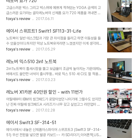
레노버 요가 720
실버 바디를 채택하고 있는데사실 그다지 멋있어 보이지는 않는다커
고급스러운 박스 그리고 박스위에 예쁘게 적혀있는 YOGA 금색의 고
피숍에서 멀리서 봐도 단순한 은색 뚜껑이면 이제 삼성인걸 알수 있을
급스러운 요가라는 글자레노버의 신체품 요가 720 제품을 꺼내면 이
정도?모서리를 둥글게 둥글게 만들어놓은 실버 바디 = 삼성 같다 그리
렇게 요가라는 글자가 크게 각인되어있는 제품이 등장 열어보면 뭔가
foxya's review
2017.06.11
고 펴면 겉에서 봤던 실버에 대한 느낌은 훅 날아간다.속에는 또 전형
단순하지만 예쁜 감성이 묻어난다블랙바디에 실버로 포인트를 준 테
적인 블랙 톤 15인치 모델을 사용해봤는데 15.6인치에서 많이 사용
두리 그리고 13인치에 풀배열 키보드넓직한 터치패드 팜레스트 부분
하는 키패드 배열이 없는 키보드가 다소..
에이서 스위프트1 Swift1 SF113-31-Life
에 이 스티커가 조금은 커보이지만 뭐 괜찮아 전원 버튼은 우측에 그리
노트북이 일반 데스크탑과 가장 큰 차이점을 들라고 하면 이동성을 들
고 USB 포트와 함께 좌측에는 썬더볼트 C 타입과 충전용 C타입이
수 있을것이다.하지만 막상 노트북유저라면 느꼈겠지만 이게 생각외
위치 마치 요가하는 모습처럼 4가지 모드를 지원하는 요가 스탠드와
로 들고 다닐일이 크게 없는것도 사실이다 최근 주류를 이루는 노트북
foxya's review
2017.05.29
텐트,노트북, 그리고 타블렛 모드로 완벽 변신 타블렛 모드로 놔뒀을때
은 사실 15.6인치 노트북이고이는 노트북이라기보다 데스크탑의 대
도 저 두툼한 힌지가 잡아주기 때문에 흔들리거나 할 염려가 없다 액정
용품으로 그 자리를 자연스레 교체하였으며"만약 아주 가끔 어쩌다 어
을 펴면 딱 고정이 되는 믿음직스러운 힌지 그리고..
레노버 믹스510 2in1 노트북
디선가 누군가에 무슨이일이 생기면 짜짜짜.. "하게 들고 다닐수 있다
2in1노트북이 틈새시장을 뚫고 보급율이 조금씩 높아지는 가운데레노
는 특이점이 있었을 뿐이다. 예전에는 아무리 가지고 다닐수 있는 13
버에서도 쓸만한 녀석이 출시뚜둥.. 바로 믹스 510 새 CI도 잘 적용된
인치 14인치 노트북이라도 막상 사실 들고 다니려고 하면 그 무게는
레노버 믹스 510일단 상판은 시원한 소재의 메탈 실버 나는 저 시계
foxya's review
2017.03.23
은근히 부담이 될 뿐이었다. 그래서 레노버의 X시리즈가 그 틈새를 뚤
흰지가 너무 너무 맘에 든다요가910에도 적용되어있는 고급스러운
고 보험영업등의 이동성이 많은 사람들에게 인기를 끌었을수도 있겠
느낌의 흰지 뚜둥.. 하고 피면 노트북으로 사용OK! 믹스510은 키보드
다.(본인도 X시리즈가 있다. T시리즈도 있고 X1 ..
레노버 X1카본 40만원 할인 - with 11번가
가 별도 판매가 아닌 기본 포함이기 때문에 부담없이 구매가 가능하다
어릴때부터 IBM의 씽크패드가 로망이었던 나이기에 그럴수도 있지만
또한 스펙도 다양하고 대부분 고사양이기 때문에고급스러운 타블렛
난 진짜 어릴때 씽크패드A 시리즈가 너무 갖고 싶었고그 라인업이 단
이라고 부를수도 있고노트북이라 부르는게 더 적합할것같기도 하다
종된다음에는 T모델을 로망으로 삼았는데(R모델은 씽크패드라고 하
foxya's review
2017.02.28
키보드 감은 노말한 노트북 수준씽크패드 수준을 바란것은 아니니까
지 말자 ㅠㅠ 인간적으로 그건 너무했어) X1 카본이 나왔을때 두번 놀
ㅎㅎ 타블렛+노트북 답게 터치는 기본 윈도 10역시 기본 설치 되어있
랐다괴물같은 가격에 한번 놀라고그리고 어찌 어찌 카본을 구매한다
어서 바로 사용도 가능하다 SW키보드 역시..
에이서 Swift3 SF-314-51
음에는 엄청난 안정성에 놀라고. 구입한지 2년이 다되가는 구형 카본
에이서에서 내놓은 신제품아스파이어 스위프트3 (Swift3 SF-314-
이지만 아직 속도도 안정적이고다운 한번도 안된 그리고 레노버의 멋
51) 우선 전원을 넣으면 발광 키보드~~ 캬 SD리더기,이어폰잭,USB
진 키보드는 언제나 봐도 최고다(예전 키보드가 사실 더 좋아서 가끔