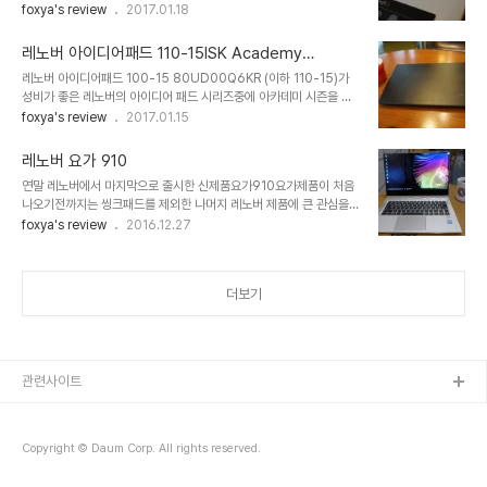
2.0 포트와 켄싱턴 락 HDMI와 USB 3.0 포트, 그리고 C타입 단자
foxya's review
2017.01.18
X200도 전원을 넣고 켜보기도 한다. 그러다가 발견한 11번가 단독
하나USB 3.0포트는 파워오프를 지원해서전원이 꺼진 상태에서도 외
40만원 할인!일단 이녀석을 200만원 언더로 구매할수 있다는게 최
부 휴대폰등의 충전도 가능 그리고 에이서 모델에서는 많이 볼수 있는
고의 장점 아 이가격이면 나도 진짜 질러보고 싶은 가..
레노버 아이디어패드 110-15ISK Academy
풀HD 해상도 터치패드.. 감은 노멀하다 노트북에 이제는 거의 대부분
80UD00CRKR
레노버 아이디어패드 100-15 80UD00Q6KR (이하 110-15)가
붙어있는 웹캠 시원한 느낌의 알루미늄 바디 일단 외관상으로는 알루
성비가 좋은 레노버의 아이디어 패드 시리즈중에 아카데미 시즌을 노
미늄 바디를 제외하고는 지극히 평범 전체적인 디자인도 평범 하지만
리고 파격적인 스펙과 가격으로 출시된 제품 외관상으로는 일반적인
foxya's review
2017.01.15
액정은 언제 봐도 멋진 IPS 광시야각 나는 쓰지 않는 지문인식.. 귀찮
아이디어 패드와 큰 차이는 없다이제 대부분의 레노버 제품들도 신ci
아 이녀석의 장점은 7세대 카비레이크 i5-7200U를 탑재하고8GB
적용된듯 하고 15.6인치 대화면으로 업무용에 딱 어울리는 제품 우선
의 메모리를 기본..
레노버 요가 910
스펙상으로 i3-6100U 스카이레이크가 적용되었다4GB의 메모리
연말 레노버에서 마지막으로 출시한 신제품요가910요가제품이 처음
와 128GB SSD 메모리와 하드디스크는 노멀한 스펙이고
나오기전까지는 씽크패드를 제외한 나머지 레노버 제품에 큰 관심을
1366*768의 HD+해상도까지도 노멀하지만 이 제품의 매력은 역
두지 않았던 나였던지라출시되는 요가 제품마다 항상 관심이 갔다 이
foxya's review
2016.12.27
시 가격일듯 i3 스카이레이크 탑재임에도 불구하고 가격은
요가 910의 가장 큰 매력은 역시 올메탈 바디메탈은 가장 완벽한 물
449,000원 뛰어난 가성비를 무기로 출시된 이 제품은대부분의
질이라고 월드스타 병헌리 형님이 그랬듯이메탈의 날카로움과 차가
15.6인치 노트북이 그렇듯이 휴대용은 아니다 15.6인치의 ..
움.메탈로 만든 모든 제품은 항상 관심이 가기 마련이었다 따뜻한 커피
더보기
를 한잔 시키고 차가운 노트북을 만지는 도시남자하지만 내 여자에겐
따뜻하겠지 전체적인 바디와 팜레스트,터치패드에는 힐링쉴드 버츄얼
스킨을 붙였다 그리고 가장 맘에 드는, 씽크패드 요가에도 적용된 관절
시계줄 흰지 뭔가 더 정밀해보이는 느낌도 주고 멋지고 역시 관절은 꺽
는 맛이 나야 제맛이라던가 한가지 흠이라면 얇은 두께때..
관련사이트
Copyright © Daum Corp. All rights reserved.