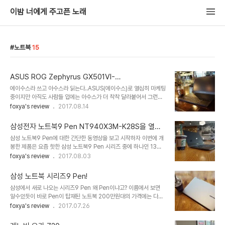
이밤 너에게 주고픈 노래
노트북
15
ASUS ROG Zephyrus GX501VI-
GZ027T/GTX1080/MAX-Q
에이수스라 쓰고 아수스라 읽는다..ASUS(에이수스)로 열심히 마케팅
중이지만 아직도 사람들 입에는 아수스가 더 착착 달라붙어서 그런지
.. 쉐보레도 처음에 하도 시보레 그래서 익숙했지만 결국 바뀌니까..언
foxya's review
2017.08.14
젠가는 사람들이 에이수스라고 불러줄 그날을 위하여.. 이번에 보여드
릴 제품은 완전 괴물같은 에이수스 로그 제피러스 제품입니다.(아따
삼성전자 노트북9 Pen NT940X3M-K28S을 열어
길다) 정식 명칭은 GX501VI-GZ027T 이고요게이밍 제품답게 고
보자
삼성 노트북9 Pen에 대한 간단한 동영상을 보고 시작하자 이번에 개
급진 성능과 멋진 디자인을 뽐내고 있네요 조명과 어울린 멋진 외관
봉한 제품은 요즘 핫한 삼성 노트북9 Pen 시리즈 중에 하나인 13인
~15.6인치임에도 불구하고그리고 게이밍의 특성상 무겁게 느껴질듯
치 모델 NT940X3M-K28S 이다 기본적인 스펙은 이렇다. 펜티엄
foxya's review
2017.08.03
한 지포스 GTX1080이 탑재되어있음에도 불구하고2키로가 약간 넘
임에도 120마원대의 가격 ㄷㄷㄷ 삼성이니까 가능한 가격일지도 일
는 가벼운(?) 무게일단 다이아커팅같은 느낌의 외관부터 합격점이네
단 키보드는 올웨이즈나 NT940X5M시리즈와 동일한 키보드를 쓴
요 저는 요기조기 아기자기한 포인트를 좋아합니다..
삼성 노트북 시리즈9 Pen!
듯 했다.동일한 키감과 배열 게다가 좌우의 배열도 같다전원
삼성에서 새로 나오는 시리즈9 Pen 왜 Pen이냐고? 이름에서 보면
부,HDMI,C타입 이어폰잭 우측은 2개의 USB단자와 Micro SD 슬
알수있듯이 바로 Pen이 탑재된 노트북 200만원대의 가격에는 다소
롯 그리고 전원 버튼 15인치를 그대로 축소시켜 놓은것 같은 그런 느
검소한 악세사리가 위치한다안내서한장 아답터 한장.. -_-;; 유일한 구
foxya's review
2017.07.26
낌의 제품동일한 디자인이기 까지 하니까 삼성제품을 볼때 아쉬운게
성품 아답터.얇은 잭을 사용하는것도 좋지만난 이런 잭만 보면 부러질
이 힌지 부분인데고급제품은 고급에 맞게 조금은 독특한 힌지를 한번
까봐 겁나서 ㄷㄷㄷ 일단 삼성 제품중에 이뻐보이는것은 대부분 메탈
써봤으면 좋겠다(내 생각이다) 마찬가지로 본체 ..