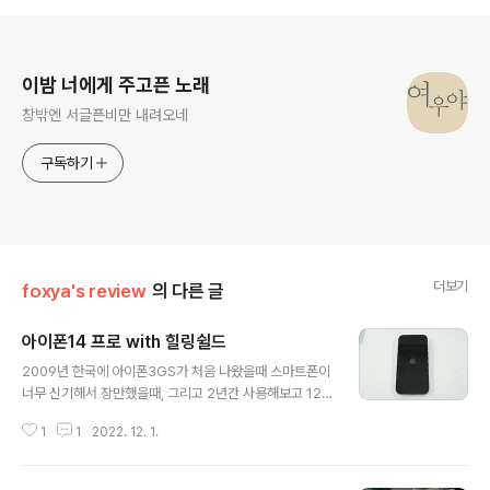
로그 정보
이밤 너에게 주고픈 노래
창밖엔 서글픈비만 내려오네
구독하기
더보기
foxya's review
의 다른 글
아이폰14 프로 with 힐링쉴드
글 내용
2009년 한국에 아이폰3GS가 처음 나왔을때 스마트폰이
너무 신기해서 장만했을때, 그리고 2년간 사용해보고 12
년여만에 다시 한번 아이폰의 세계로 돌아와봤습니다. 10
1
1
2022. 12. 1.
년넘게 안드로이드에 익숙해져버린 늙고 병든 몸이 아이폰
에 다시 적응할수 있을지요. 사실 다이나믹 아일랜드가 너
무 예뻤어요 그거 하나에 반했다고나 할까. 애플의 박스는