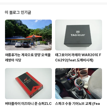
했고. 핑크를 사려고 했으나 생각보다 색상이 예쁘지 않아
서 미드나이트 블랙으로 결정 하였고요 릴 하이브리드, 릴 ,
릴 미니 릴 3총사 사용법은 동일하고 동일하게 버튼 1개로
이 블로그 인기글
되어있습니다 다만 아이코스3는 USB C 타입으로 변경되
었는데 릴은 기존 상품과 같이 마이크로 5핀을 그대로 사
용합니다 뚜껑을 열면 차이가 보이는데 액상카트리지를 끼
우는 자리가 있습니다. 기존의 릴과는 담배가 호환되지 않
네요. 릴 스테이션에서 공뽑기 이벤트를..
여름휴가는 계곡으로 양양 오색물
태그호이어 까레라 WAR201E F
레방아 식당
C6292(feat.도깨비시계)
버터플라이 미즈타니 준 슈퍼ZLC
스파크 수동 기어노브 교체 (Fea