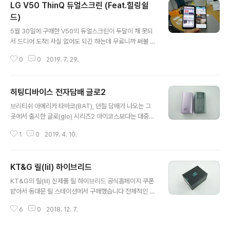
LG V50 ThinQ 듀얼스크린 (Feat.힐링쉴
단순하고 예쁩니다. 제가 선택한 모델은 아이폰14 프로 모
델입니다. 한입 베어물은 사과가 대체 뭐라고... 그리고 이
드)
글 내용
놈의 아이폰이 대체 무엇이길래.. 성능은 갤럭시 시리즈가
5월 30일에 구매한 V50의 듀얼스크린이 두달이 채 못되
압도적으로 뛰어나다고 생각하는데 많은 사람들이 아이폰
서 드디어 도착! 사실 없어도 되긴 하는데 무료니까 써볼 목
을 벗어나지 못하는 이유는 무엇일까요? 제가 느껴보는 수
적 이미 폰에는 힐링쉴드 안티블루 필름을 붙여놨기에 듀
밖에 없겠네요. 제가 선택한 상품은 아이폰14 프로 딥퍼플
0
0
2019. 7. 29.
얼스크린에도 필름을 붙여줘야지 필름은 역시 힐링쉴드로
512GB 제품입니다. 256GB도 충..
듀얼스크린용 필름과 듀얼스크린 외부 필름으로 준비 삼성
이 갤럭시폴드로 주춤거릴때 과감하게 가격을 무기로 약진
히팅디바이스 전자담배 글로2
한 LG V50 다만 체험단은 매번 떨어지는게 아쉽다. 어차
글 내용
피 LG폰 쓸놈이라 쟤는 체험단 안줘도 살 놈이라고 판단한
브리티쉬 아메리카 타바코(BAT), 던힐 담배가 나오는 그
건지.. 듀얼스크린 외부에는 AFP올레포빅으로 선택 한번
곳에서 출시한 글로(glo) 시리즈2 아이코스보다는 대중적
에 군더더기 없이 깔끔하게 부착 역시 난 필름 잘 붙인다...
이지 않지만 사용하게 되면 의외로 편리한 제품 그래서 매
고 생각했는데 내부 스크린은 조금 밀려서 2번 떼었다가
1
0
2019. 4. 10.
니아들도 있다. 시리즈 1에서 보강한 시리즈2를 살펴보자
재부착. 재부착하면서 먼지 들어간거 떼느라고 고생 듀얼
외관은 일단 시리즈1과 크기는 동일하고 디자인은 2개의
스크린 외부는 버츄얼스킨으로 후면 카메..
파트로 변형을 줬다. 구성품은 청소 솔과 충전기 , 케이블로
KT&G 릴(lil) 하이브리드
구성되어있으며 1회용 면봉이 포함되어있는 아이코스와
글 내용
릴과는 달리 계속 사용할수 있는 청소 솔이 포함되어있다.
KT&G의 릴(lil) 신제품 릴 하이브리드 공식홈페이지 쿠폰
마치 예전 총기를 닦을때 쓰던 꼬질대가 생각난다 글로 시
받아서 동대문 릴 스테이션에서 구매했습니다 전체적인 디
리즈2의 외형, 크기는 시리즈1과 동일하나 중간에 포인트
자인은 릴의 모습을 그대로 따라갑니다 이렇게 설명서와
를 넣은것을 볼수 있다. 담배를 끼우는 부분도 동일하다. 하
6
0
2018. 12. 7.
사용안내문이 들어있고 구성품은 크게 다르지 않다. 다만
단의 충전 부분과 뚜껑까지 동일하다. 아예 이렇게 비교를
액상 카트리지가 한개 들어있습니다 색상도 예쁘게 나온듯
해보았다. 그냥 똑같다. 외형만 ..