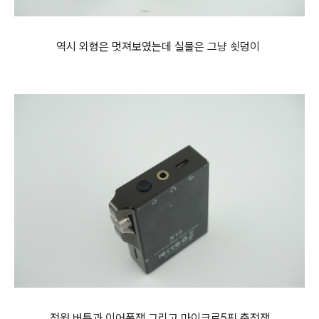
역시 외형은 멋져보였는데 실물은 그냥 쇳덩이
전원 버튼과 이어폰잭 그리고 마이크로5핀 충전잭