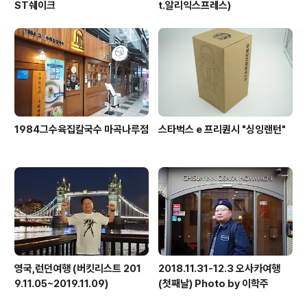
ST쉐이크
t.알리익스프레스)
1984그수육집칼국수 마곡나루점
스타벅스 e 프리퀀시 "싱잉랜턴"
영국,런던여행 (버킷리스트 201
2018.11.31-12.3 오사카여행
9.11.05~2019.11.09)
(첫째날) Photo by 이학주