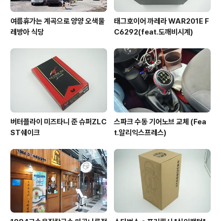
여름휴가는 계곡으로 양양 오색물
태그호이어 까레라 WAR201E F
레방아 식당
C6292(feat.도깨비시계)
버터플라이 미즈타니 준 슈퍼ZLC
스파크 수동 기어노브 교체 (Fea
ST쉐이크
t.알리익스프레스)