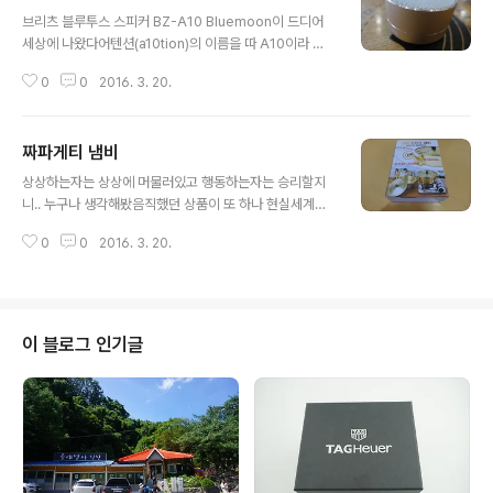
글 내용
브리츠 블루투스 스피커 BZ-A10 Bluemoon이 드디어
세상에 나왔다어텐션(a10tion)의 이름을 따 A10이라 이
름지었고오랜 노력끝에 세상에 나왔는데 내가 들어갈 준비
0
0
2016. 3. 20.
를 해야 하다니... 다이아몬드 커팅으로 재단된 매끄러움동
그란 흔한 블루투스 스피커는 많지만 보름달의 컨셉으로
잡았고 그래서 부제가 "달빛의 소리"이다 색상은 실버,골
짜파게티 냄비
드,블랙 총 3가지 색상골드가 가장 마음에 들긴 하다개인
글 내용
적으로.. 블랙은 너무 흔해서 그런가. 갈탄 느낌이 나네.. 전
상상하는자는 상상에 머물러있고 행동하는자는 승리할지
원을 키면 하단부에 불빛을 쏴주는 구조라 밤에 보면 상당
니.. 누구나 생각해봤음직했던 상품이 또 하나 현실세계에
히 멋지다 하단으로 불빛을 쏴주기 때문에 야간 무드등으
등장했다 바로 짜파게티냄비.. 일명 짜장냄비 짜장라면이
로 사용해도 손색이 없다눈에 거슬리지 않으니까. 단자는
0
0
2016. 3. 20.
나 비빔면을 끓여본사람이라면 누구나 불편했을 물버리는
흔하게 마이크로5핀을 이용해서 충전 가능하며요즘은 그
불편함을 덜어낸 그 제품 DIY스타일로 도착 ;; 뚜껑에 손잡
활용도가 많이 줄었지만 마이크로SD..
이만 끼워주면 조립 끝 퀄리티는 일반 냄비와 같음 그 이상
도 그 이하도 아님 내가 모르는걸수도 있음 문제는.. 1인용
은 7900원에 배송비 2500원 3인용은 10000원에 무료
이 블로그 인기글
배송 그래서 3인용을 샀더니 너무 크다. 어차피 물은 버리
는거라 물조절을 해서 끓이면 될듯 했지만 이렇게 된김에
2개를 끓여보기로 한다 원래 일요일엔 짜파게티 요리사라
지만 용산왕인 나는 짜파게티의 왕 짜왕으로 먹기로 결심
했다 끓이기 전에 사전테스트로 배수 테스..