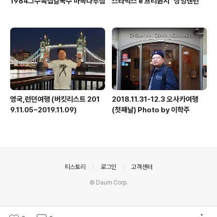
1984그수육집칼국수 마곡나루점
스타벅스 e 프리퀀시 "싱잉랜턴"
영국,런던여행 (버킷리스트 201
2018.11.31-12.3 오사카여행
9.11.05~2019.11.09)
(첫째날) Photo by 이학주
의안내
티스토리
로그인
고객센터
© Daum Corp.