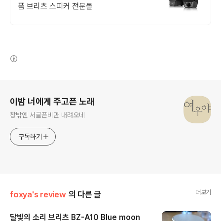
품 브리츠 스피커 전문몰
(새창열림)
로그 정보
이밤 너에게 주고픈 노래
창밖엔 서글픈비만 내려오네
구독하기
더보기
foxya's review
의 다른 글
달빛의 소리 브리츠 BZ-A10 Blue moon