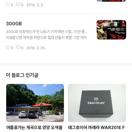
0
0
2016. 3. 2.
300GB
글 내용
300GB 외장하드가 막 나오기 시작하던 시절.. 이건 좀 ..
지금같으면 저작권 위반으로 절대 만들지 못할 그런 카피
0
0
2016. 2. 25.
이 블로그 인기글
여름휴가는 계곡으로 양양 오색물
태그호이어 까레라 WAR201E F