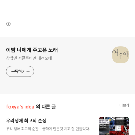
(새창열림)
로그 정보
이밤 너에게 주고픈 노래
창밖엔 서글픈비만 내려오네
구독하기
더보기
foxya's idea
의 다른 글
우리생애 최고의 순정
글 내용
우리 생애 최고의 순간 .. 급하게 만든것 치고 잘 만들었다.