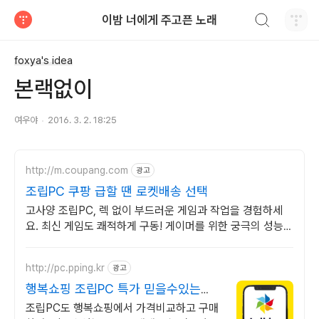
검색하기
이밤 너에게 주고픈 노래
티스토리
foxya's idea
본랙없이
여우야
2016. 3. 2. 18:25
http://m.coupang.com
광고
조립PC 쿠팡 급할 땐 로켓배송 선택
고사양 조립PC, 렉 없이 부드러운 게임과 작업을 경험하세
요. 최신 게임도 쾌적하게 구동! 게이머를 위한 궁극의 성능을
쿠팡에서.
http://pc.pping.kr
광고
행복쇼핑 조립PC 특가 믿을수있는
100% 매매보호
조립PC도 행복쇼핑에서 가격비교하고 구매