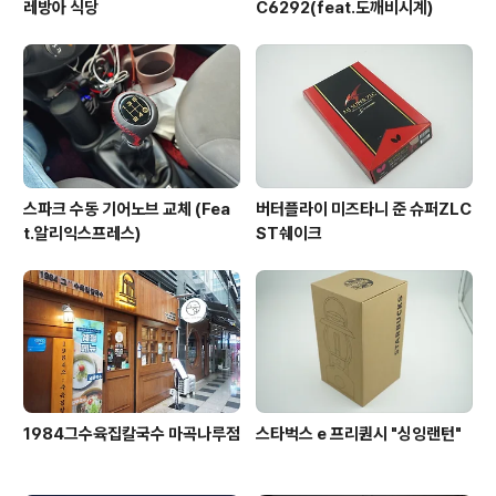
레방아 식당
C6292(feat.도깨비시계)
스파크 수동 기어노브 교체 (Fea
버터플라이 미즈타니 준 슈퍼ZLC
t.알리익스프레스)
ST쉐이크
1984그수육집칼국수 마곡나루점
스타벅스 e 프리퀀시 "싱잉랜턴"