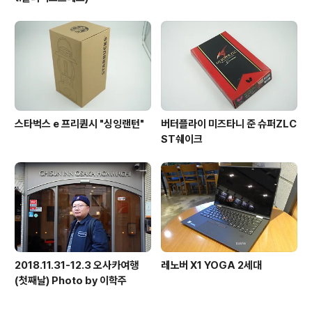
스타벅스 e 프리퀀시 "싱잉랜턴"
버터플라이 미즈타니 준 슈퍼ZLC
ST쉐이크
2018.11.31-12.3 오사카여행
레노버 X1 YOGA 2세대
(첫째날) Photo by 이학주