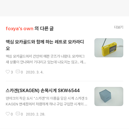
더보기
foxya's own
의 다른 글
맥심 모카골드와 함께 하는 레트로 모카라디
오
글 내용
맥심 모카골드에서 간만에 예쁜 굿즈가 나왔다. 모카머그
새 상품이 안나와서 기다리고 있는데 나오지는 않고.. 레트
로풍의 라디오와 USB 재생이 가능한 모카 레트로 라디오
3
0
2020. 3. 4.
총 7개의 밴드를 선택해서 라디오를 수신할수 있다. FM과
AM은 알겠는데 나머지는 뭔지.. 해외 주파수인지? 레트로
풍의 안테나를 쏘옥 뽑아서 수신율도 높이고 일단 라디오
스카겐(SKAGEN) 손목시계 SKW6544
는 여러개를 써보니까 버튼으로 주파수 맞추는것보다 다이
글 내용
얼을 돌려서 맞추는것이 진리! 라디오 모드에서 라디오를
덴마크의 작은 도시 "스카겐"의 이름을 담은 시계 스카겐 S
USB나 TF메모리를 기웠을때는 뮤직 모드로 사용하면 된
KAGEN 면세점에서 저렴하게 하나 구입 구입한 시계의 상
다 그리고 플래쉬라는 버튼 이것은 무엇일까? 알기 위해서
품명은 SKW6544 소박한 박스안에 시계와 사용설명서가
일단 배터리를 장착. AA 배터리 3개가 들어간다 플래쉬 버
0
0
2020. 2. 28.
동봉되어있다. 스카겐 시계도 파슬코리아에서 수입했구나
튼의 정체는 바로 플래쉬 캠핑등이 야외에서 요긴하게 쓸
근데 면세점에서 산 시계는 왜 백화점등의 지정 판매점에
수 있는 기능이었어! 일단 즐겨듣는 8..
서는 서비스를 받을수 없는건지 그게 참 궁금하다. 배터리