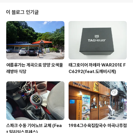
를 하나 갈아끼더라도 센터로만 보내라고 하니 원 어쨌든
이번에 산 시계는 총직경 40mm 시계 직경 37mm짜리로
이 블로그 인기글
실리콘 스트랩으로 된 제품을 선택했다 초침과 시침,분침
으로 되어있어 별다른 기능은 없지만 편하게 찰수 있을것
같아서 시계를 사면 반드시 해야 할일은 ? 보호필름 부착.
처음에 40mm인줄 알고 부착하려다 37mm길래 사이즈
에 맞는 보호필름으로 부착 한쪽이 약간 ..
여름휴가는 계곡으로 양양 오색물
태그호이어 까레라 WAR201E F
레방아 식당
C6292(feat.도깨비시계)
스파크 수동 기어노브 교체 (Fea
1984그수육집칼국수 마곡나루점
t.알리익스프레스)